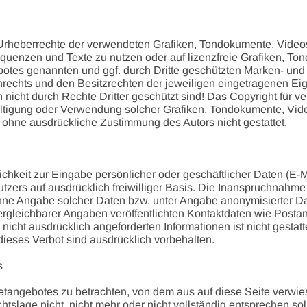
die Urheberrechte der verwendeten Grafiken, Tondokumente, Vid
sequenzen und Texte zu nutzen oder auf lizenzfreie Grafiken, 
gebotes genannten und ggf. durch Dritte geschützten Marken- u
echts und den Besitzrechten der jeweiligen eingetragenen Eig
icht durch Rechte Dritter geschützt sind! Das Copyright für verö
elfältigung oder Verwendung solcher Grafiken, Tondokumente, V
t ohne ausdrückliche Zustimmung des Autors nicht gestattet.
ichkeit zur Eingabe persönlicher oder geschäftlicher Daten (E-
utzers auf ausdrücklich freiwilliger Basis. Die Inanspruchnahm
hne Angabe solcher Daten bzw. unter Angabe anonymisierter Da
gleichbarer Angaben veröffentlichten Kontaktdaten wie Postan
icht ausdrücklich angeforderten Informationen ist nicht gestatt
eses Verbot sind ausdrücklich vorbehalten.
s
netangebotes zu betrachten, von dem aus auf diese Seite verwie
tslage nicht, nicht mehr oder nicht vollständig entsprechen sol