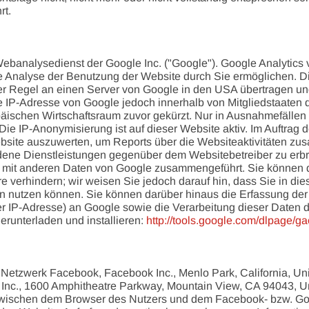
rt.
ebanalysedienst der Google Inc. ("Google"). Google Analytics v
 Analyse der Benutzung der Website durch Sie ermöglichen. D
r Regel an einen Server von Google in den USA übertragen und 
re IP-Adresse von Google jedoch innerhalb von Mitgliedstaaten
schen Wirtschaftsraum zuvor gekürzt. Nur in Ausnahmefällen w
ie IP-Anonymisierung ist auf dieser Website aktiv. Im Auftrag 
bsite auszuwerten, um Reports über die Websiteaktivitäten zu
dene Dienstleistungen gegenüber dem Websitebetreiber zu erb
ht mit anderen Daten von Google zusammengeführt. Sie können 
 verhindern; wir weisen Sie jedoch darauf hin, dass Sie in die
n nutzen können. Sie können darüber hinaus die Erfassung der
er IP-Adresse) an Google sowie die Verarbeitung dieser Daten 
runterladen und installieren:
http://tools.google.com/dlpage/g
Netzwerk Facebook, Facebook Inc., Menlo Park, California, Unit
nc., 1600 Amphitheatre Parkway, Mountain View, CA 94043, Unite
 zwischen dem Browser des Nutzers und dem Facebook- bzw. Goo