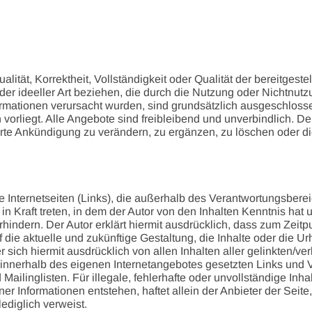
alität, Korrektheit, Vollständigkeit oder Qualität der bereitges
oder ideeller Art beziehen, die durch die Nutzung oder Nichtnu
ormationen verursacht wurden, sind grundsätzlich ausgeschlosse
vorliegt. Alle Angebote sind freibleibend und unverbindlich. Der
e Ankündigung zu verändern, zu ergänzen, zu löschen oder die 
e Internetseiten (Links), die außerhalb des Verantwortungsbere
 in Kraft treten, in dem der Autor von den Inhalten Kenntnis ha
rhindern. Der Autor erklärt hiermit ausdrücklich, dass zum Zeitp
die aktuelle und zukünftige Gestaltung, die Inhalte oder die Ur
er sich hiermit ausdrücklich von allen Inhalten aller gelinkten/v
le innerhalb des eigenen Internetangebotes gesetzten Links und
Mailinglisten. Für illegale, fehlerhafte oder unvollständige Inh
r Informationen entstehen, haftet allein der Anbieter der Seite
lediglich verweist.