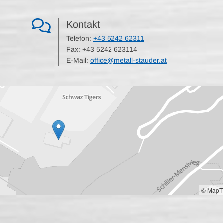

Kontakt
Telefon
:
+43 5242 62311
Fax:
+43 5242 62311
4
E-Mail:
office@metall-stauder.at
© MapTi