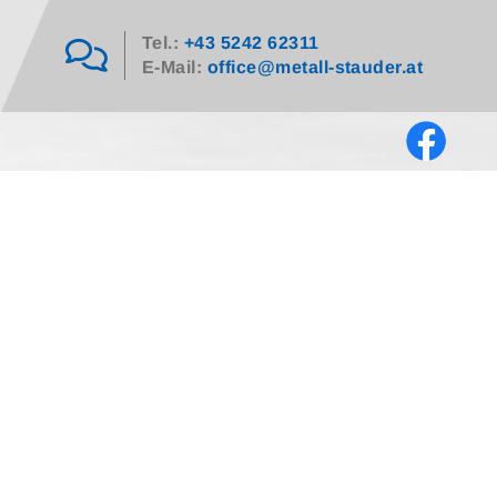
Tel.:
+43 5242 62311

E-Mail:
office@metall-stauder.at