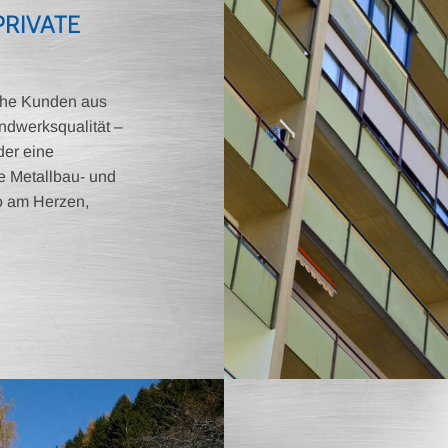
PRIVATE
iche Kunden aus
dwerksqualität –
der eine
ge Metallbau- und
so am Herzen,