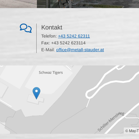

Kontakt
Telefon
:
+43 5242 62311
Fax:
+43 5242 62311
4
E-Mail:
office@metall-stauder.at
© MapTi